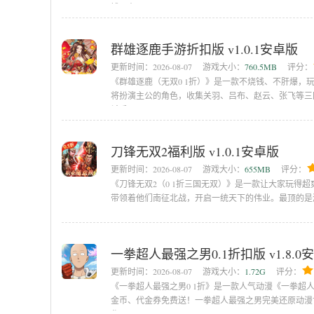
钱。在
群雄逐鹿手游折扣版 v1.0.1安卓版
更新时间：
2026-08-07
游戏大小：
760.5MB
评分：
《群雄逐鹿（无双0 1折）》是一款不烧钱、不肝爆
将扮演主公的角色，收集关羽、吕布、赵云、张飞等三
杀手
刀锋无双2福利版 v1.0.1安卓版
更新时间：
2026-08-07
游戏大小：
655MB
评分：
《刀锋无双2（0 1折三国无双）》是一款让大家玩得
带领着他们南征北战，开启一统天下的伟业。最顶的是
可以
一拳超人最强之男0.1折扣版 v1.8.0
更新时间：
2026-08-07
游戏大小：
1.72G
评分：
《一拳超人最强之男0 1折》是一款人气动漫《一拳超人
金币、代金券免费送！一拳超人最强之男完美还原动漫