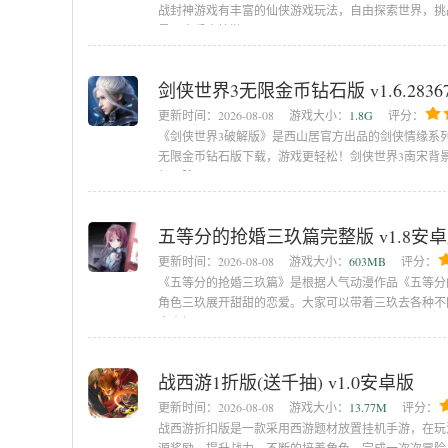
战封神游戏有丰富的仙侠游戏玩法，自由探索世界，挑战
界，享受爽快游
剑侠世界3无限金币钻石版 v1.6.283
更新时间：
2026-08-08
游戏大小：
1.8G
评分：
《剑侠世界3破解版》是西山居官方出品的剑侠情缘系列
无限金币钻石版下载，游戏更轻松！剑侠世界3南宋背
起冒险。
五等分的抢婚三玖篇完整版 v1.8安
更新时间：
2026-08-08
游戏大小：
603MB
评分：
《五等分的抢婚三玖篇》是根据人气动漫作品《五等分
角色三玖展开甜甜的恋爱。大家可以带着三玖去各种不
令人怦
战西游1折版(送千抽) v1.0安卓版
更新时间：
2026-08-08
游戏大小：
13.77M
评分：
战西游折扣版是一款采用西游题材放置挂机手游，在玩