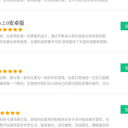
。支持自动推图、离线收益，告别枯燥肝度。五大阵营+四大职业自由组
2.0安卓版
手游，玩家将扮演一名勇敢的战士，通过不断战斗和升级来对抗邪恶的敌
的去做出各种选择，合理的选择事半功倍;游戏提供了丰富的地图和怪物，
合制、格斗等一系列元素为一体的手机游戏，玩家们将操控一位实力超群
确到每一个瞬间；在游戏中我们可以按自己的想法提前部署好操作，可以
戏采用卡通风格打造。游戏内玩家将控制角色在关卡当中独自展开冒险，在
里开始冒险家异世界生活，接受委托，消灭魔物，完成委托，赚取更多的