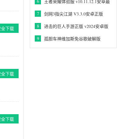
6
王者荣耀体验服 v10.11.12.1安卓最
新版
7
剑网3指尖江湖 V3.3.0安卓正版
8
进击的巨人手游正版 v2024安卓版
安全下载
9
孤胆车神维加斯免谷歌破解版
v2026安卓版
安全下载
安全下载