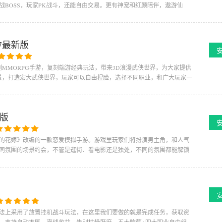
BOSS，玩家PK战斗，还能自由交易。更有神宠和红颜陪伴，遨游仙
67最新版
MMORPG手游，复刻端游经典玩法，带来3D浪漫武侠世界，为大家提供
景，打造宏大武侠世界，玩家可以自由捏脸，选择不同职业，和广大玩家一
卓版
的花嫁》改编的一款恋爱模拟手游。游戏里玩家们将扮演男主角，和人气
同氛围的场景约会，不管是逛街、看电影还是独处，不同的氛围都能解锁
法上采用了放置挂机战斗玩法，在这里我们要做的就是完成任务，获取资