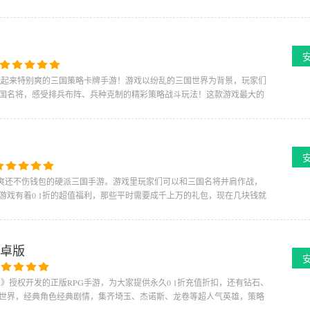
，玩起来特别爽的三国策略卡牌手游！游戏以纷乱的三国世界为背景，玩家们
国名将，感受排兵布阵、兵种克制的精彩策略战斗玩法！这款游戏最大的
超爽还不伤钱包的硬派三国手游。游戏里玩家们可以和三国名将并肩作战，
游戏有着0 1折的超值福利，那些平时需要成千上万的礼包，现在几块钱就
安卓版
》授权开发的正版RPG手游，为大家提供永久0 1折充值折扣，还有钻石、
世界，经典角色经典剧情，集齐埼玉、杰诺斯、龙卷等超人气英雄，策略