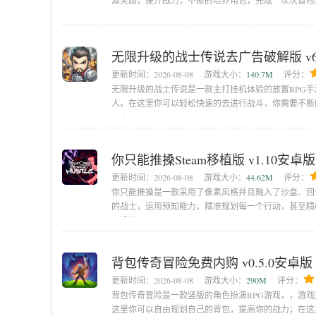
源奖励，提升战力，不断的培养角色，完成一次次冒险
合，衍
无限升级的战士传说去广告破解版 v6.
更新时间：
2026-08-08
游戏大小：
140.7M
评分：
无限升级的战士传说是一款主打挂机体验的放置RPG
人。在这里你可以轻松快速的去进行战斗，你需要不断
玩家可以
你只能推搡Steam移植版 v1.10安卓版
更新时间：
2026-08-08
游戏大小：
44.62M
评分：
你只能推搡是一款采用了像素风格并且融入了沙盒、回
的战士，运用预知能力，精准规划每一个行动，甚至精
预设格
背包传奇冒险免费内购 v0.5.0安卓版
更新时间：
2026-08-08
游戏大小：
290M
评分：
背包传奇冒险是一款竖版的角色扮演RPG游戏，，游
这里你可以自由规划自己的背包，提高你的战力；在这