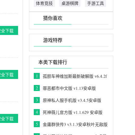
体育竞技
桌游棋牌
手游工具
猜你喜欢
安全下载
游戏特荐
本类下载排行
安全下载
1
孤胆车神维加斯最新破解版 v6.4.2f
安卓版
2
罪恶都市中文版 v1.13安卓版
3
原神私人服手机版 v3.4.5安卓版
4
死神薇儿官方版 v1.1.629 安卓版
安全下载
5
金庸群侠传3 v3.1.3安卓秋叶无敌版