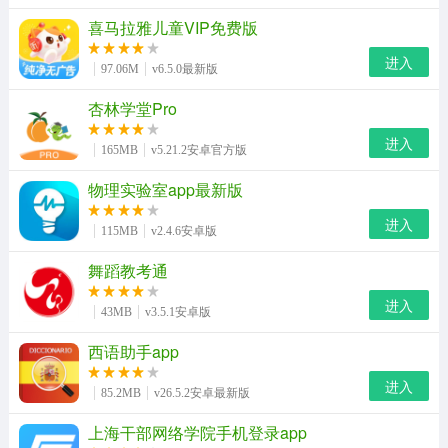
喜马拉雅儿童VIP免费版
进入
97.06M
v6.5.0最新版
杏林学堂Pro
进入
165MB
v5.21.2安卓官方版
物理实验室app最新版
进入
115MB
v2.4.6安卓版
舞蹈教考通
进入
43MB
v3.5.1安卓版
西语助手app
进入
85.2MB
v26.5.2安卓最新版
上海干部网络学院手机登录app