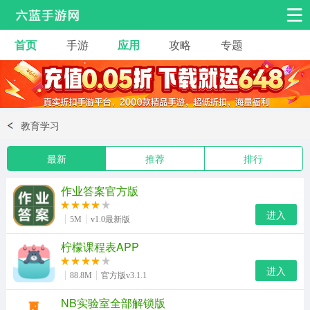
首页
手游
应用
攻略
专题
安卓手游
手游工具
热门手游
角色扮演
益智休闲
教育学习
动作射击
赛车飞行
策略卡牌
最新
推荐
排行
冒险解谜
经营养成
音乐舞蹈
作业答案官方版
体育竞技
桌游棋牌
手游工具
进入
5M
v1.0最新版
柠檬课程表APP
进入
88.8M
官方版v3.1.1
NB实验室全部解锁版