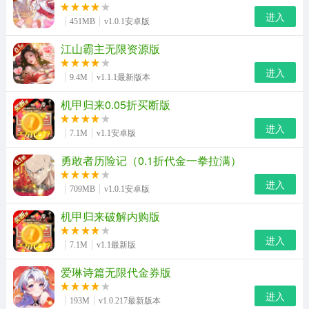
进入
451MB
v1.0.1安卓版
江山霸主无限资源版
进入
9.4M
v1.1.1最新版本
机甲归来0.05折买断版
进入
7.1M
v1.1安卓版
勇敢者历险记（0.1折代金一拳拉满）
进入
709MB
v1.0.1安卓版
机甲归来破解内购版
进入
7.1M
v1.1最新版
爱琳诗篇无限代金券版
进入
193M
v1.0.217最新版本