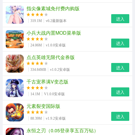
指尖像素城免付费内购版
进入
319.1M
v6.2最新版本
小兵大战内置MOD菜单版
进入
24.06M
v1.0.0安卓版
点点英雄无限代金券版
进入
334.84MB
v1.0.2安卓版
千古宠界满V变态版
进入
14.1M
V1.0.0安卓版
元素裂变国际版
进入
88.39M
v1.9.2安卓版
永恒之刃（0.05登录享五百万钻）