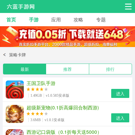
首页
手游
应用
攻略
专题
安卓手游
手游工具
热门手游
角色扮演
益智休闲
策略卡牌
动作射击
赛车飞行
策略卡牌
最新
推荐
排行
冒险解谜
经营养成
音乐舞蹈
王国卫队手游
体育竞技
桌游棋牌
手游工具
进入
1.49GB
v1.0.585安卓版
超级新宠物(0.1折高爆回合制西游)
进入
3.6MB
v1.0.1安卓版
西游记口袋版（0.1折每天送5000）