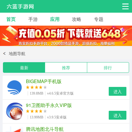
首页
手游
应用
攻略
专题
安卓手游
手游工具
热门手游
角色扮演
益智休闲
地图导航
动作射击
赛车飞行
策略卡牌
最新
推荐
排行
冒险解谜
经营养成
音乐舞蹈
BIGEMAP手机版
体育竞技
桌游棋牌
手游工具
进入
139.8MB
v4.6.5安卓官方版
91卫图助手永久VIP版
进入
13.99MB
v3.9.5安卓版
腾讯地图北斗导航