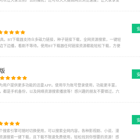
可以让大家告别广告的骚扰，还可以大大提高网页浏览速度，让大家享受
工具。BT下载器支持众多磁力链接，种子链接下载，全网资源搜索，一键轻
边下边播，看剧不等待。使用BT下载器任何链接资源都能轻松下载，方便
方版
为用户提供更多功能的迅雷APP。使用华为账号登录使用，功能更丰富，
，都是手机备份，以及网络资源搜索播放等！感兴趣的朋友不要错过，六
多个搜索引擎可随时切换使用，可以搜索全网内容，各种影视剧、小说、漫
网资源搜索一键下载，且下载不限速免费使用，轻松找到你想要的资源！感