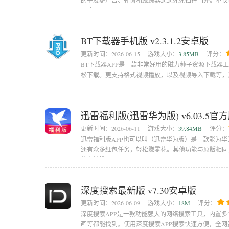
的牛皮癣广告、弹窗和跟踪器通通死死挡在门外。不仅
更快
BT下载器手机版 v2.3.1.2安卓版
更新时间：
2026-06-15
游戏大小：
3.85MB
评分：
BT下载器APP是一款非常好用的磁力种子资源下载器
松下载。更支持格式视频播放，以及视频导入下载等，
简单，
迅雷福利版(迅雷华为版) v6.03.5官
更新时间：
2026-06-11
游戏大小：
39.84MB
评分：
迅雷福利版APP也可以叫（迅雷华为版）是一款能为华
还有众多红包任务，轻松赚零花。其他功能与原版相同
蓝小编推
深度搜索最新版 v7.30安卓版
更新时间：
2026-06-09
游戏大小：
18M
评分：
深度搜索APP是一款功能强大的网络搜索工具，内置
画等都能找到。使用深度搜索APP搜索快速方便，全