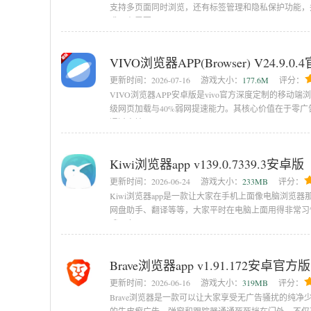
支持多页面同时浏览，还有标签管理和隐私保护功能，
求！有需要
VIVO浏览器APP(Browser) V24.9.
更新时间：
2026-07-16
游戏大小：
177.6M
评分：
VIVO浏览器APP安卓版是vivo官方深度定制的移
级网页加载与40%弱网提速能力。其核心价值在于零
通过本地
Kiwi浏览器app v139.0.7339.3安卓版
更新时间：
2026-06-24
游戏大小：
233MB
评分：
Kiwi浏览器app是一款让大家在手机上面像电脑浏
网盘助手、翻译等等，大家平时在电脑上面用得非常习惯
哦！六
Brave浏览器app v1.91.172安卓官方版
更新时间：
2026-06-16
游戏大小：
319MB
评分：
Brave浏览器是一款可以让大家享受无广告骚扰的纯