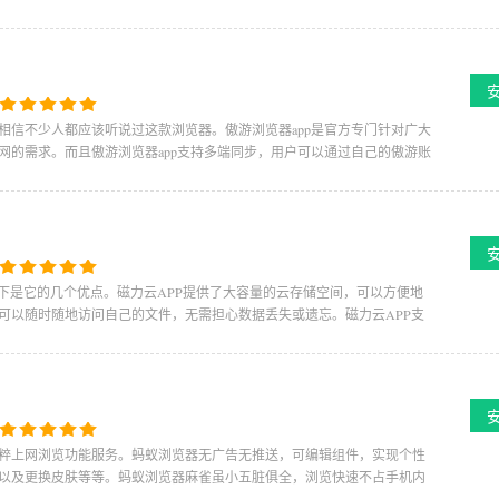
相信不少人都应该听说过这款浏览器。傲游浏览器app是官方专门针对广大
网的需求。而且傲游浏览器app支持多端同步，用户可以通过自己的傲游账
下是它的几个优点。磁力云APP提供了大容量的云存储空间，可以方便地
可以随时随地访问自己的文件，无需担心数据丢失或遗忘。磁力云APP支
粹上网浏览功能服务。蚂蚁浏览器无广告无推送，可编辑组件，实现个性
以及更换皮肤等等。蚂蚁浏览器麻雀虽小五脏俱全，浏览快速不占手机内