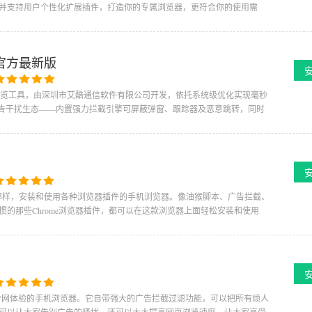
并支持用户个性化扩展插件，打造你的专属浏览器，更符合你的使用需
0.4官方最新版
动端浏览工具，由深圳市艾酷通信软件有限公司开发，依托系统级优化实现毫秒
广告干扰生态——内置强力拦截引擎可屏蔽弹窗、跟踪器及恶意跳转，同时
览器那样，安装和使用各种浏览器插件的手机浏览器。像油猴脚本、广告拦截、
的那些Chrome浏览器插件，都可以在这款浏览器上面轻松安装和使用
净少网体验的手机浏览器。它自带强大的广告拦截过滤功能，可以把所有烦人