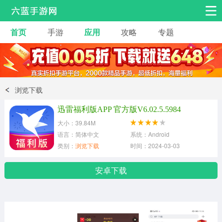
首页
手游
应用
攻略
专题
安卓手游
手游工具
热门手游
角色扮演
益智休闲
浏览下载
动作射击
赛车飞行
策略卡牌
迅雷福利版APP 官方版V6.02.5.5984
冒险解谜
经营养成
音乐舞蹈
大小：39.84M
语言：简体中文
系统：Android
类别：
浏览下载
时间：2024-03-03
体育竞技
桌游棋牌
安卓下载