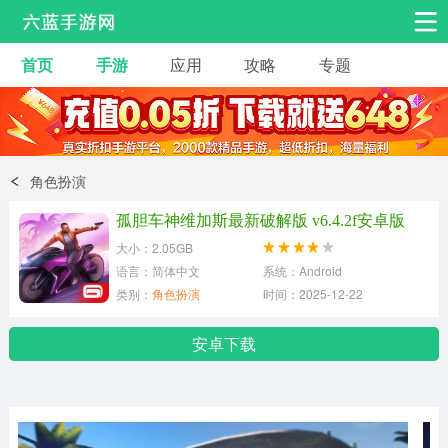
首页
手游
应用
攻略
专题
安卓手游
手游工具
热门手游
角色扮演
益智休闲
角色扮演
动作射击
赛车飞行
策略卡牌
孤胆车神维加斯最新破解版 v6.4.2f安卓版
冒险解谜
经营养成
音乐舞蹈
大小：2.05GB
语言：简体中文
系统：Android
类别：
角色扮演
时间：2025-12-22
体育竞技
桌游棋牌
安卓下载