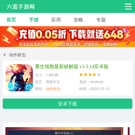
首页
手游
应用
攻略
专题
安卓手游
手游工具
热门手游
角色扮演
益智休闲
动作射击
动作射击
赛车飞行
策略卡牌
重生细胞最新破解版 v3.3.14安卓版
冒险解谜
经营养成
音乐舞蹈
大小：1.84GB
语言：简体中文
系统：Android
类别：
动作射击
时间：2025-12-14
体育竞技
桌游棋牌
安卓下载