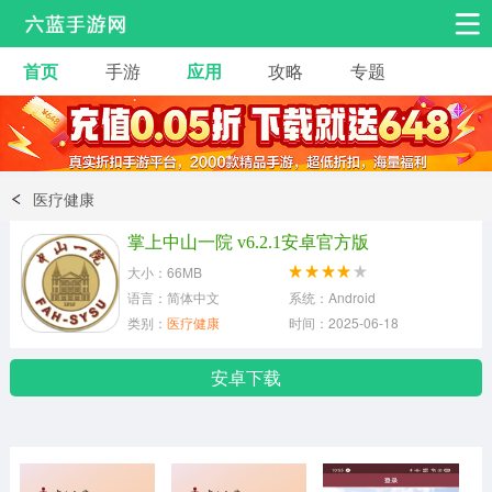
首页
手游
应用
攻略
专题
安卓手游
手游工具
热门手游
角色扮演
益智休闲
医疗健康
动作射击
赛车飞行
策略卡牌
掌上中山一院 v6.2.1安卓官方版
冒险解谜
经营养成
音乐舞蹈
大小：66MB
语言：简体中文
系统：Android
类别：
医疗健康
时间：2025-06-18
体育竞技
桌游棋牌
安卓下载