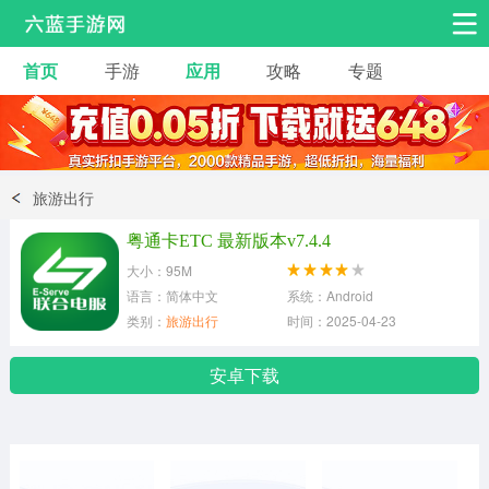
首页
手游
应用
攻略
专题
安卓手游
手游工具
热门手游
角色扮演
益智休闲
旅游出行
动作射击
赛车飞行
策略卡牌
粤通卡ETC 最新版本v7.4.4
冒险解谜
经营养成
音乐舞蹈
大小：95M
语言：简体中文
系统：Android
类别：
旅游出行
时间：2025-04-23
体育竞技
桌游棋牌
安卓下载